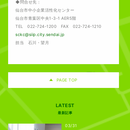
◆問合せ先：
仙台市中小企業活性化センター
仙台市青葉区中央1-3-1 AER5階
TEL 022-724-1200 FAX 022-724-1210
sckc@siip.city.sendai.jp
担当 石川・望月
PAGE TOP
LATEST
最新記事
03/31