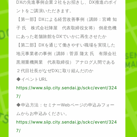
DXの先進事例企業２社をお招きし、DX推進のポイ
ントをご講演いただきます。
【第一部】DXによる経営改善事例（講師：宮﨑 知
子 氏 株式会社陣屋 代表取締役女将） 倒産危機
にあった老舗旅館をDXでいかに再生させたか
【第二部】DXを通じて働きやすい職場を実現した
地元事業者の事例（講師：菅原 隆太 氏 有限会社
黒潮重機興業 代表取締役） アナログ人間である
２代目社長がなぜDXに取り組んだのか
◆イベントURL
https://www.siip.city.sendai.jp/sckc/event/324
7/
◆申込方法：セミナーWebページの申込みフォー
ムからお申込みください。
https://www.siip.city.sendai.jp/sckc/event/324
7/