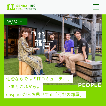
09/24
FRI
仙台ならではのITコミュニティ、
PEOPLE
いまとこれから。
enspaceからお届けする「可野の部屋」