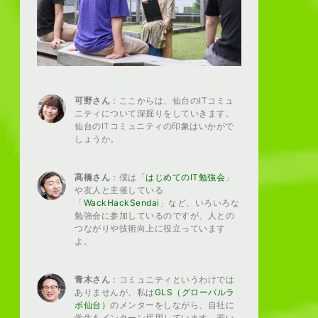
可野さん
：ここからは、仙台のITコミュ
ニティについて深掘りをしていきます。
仙台のITコミュニティの印象はいかがで
しょうか。
髙橋さん
：僕は「
はじめてのIT勉強会
」
や友人と主催している
「
WackHackSendai
」など、いろいろな
勉強会に参加しているのですが、人との
つながりや技術向上に役立っています
よ。
青木さん
：コミュニティというわけでは
ありませんが、私は
GLS（グローバルラ
ボ仙台）
のメンターをしながら、自社に
学生をインターン採用しています。若い