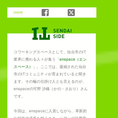
SHARE
仙台ならではのITコ
仙台ならでは
コワーキングスペースとして、仙台市のIT
業界に携わる人々が集う「
enspace（エン
スペース）
」。ここでは、凝縮された仙台
市のITコミュニティが育まれていると聞き
ます。その輪の仕掛け人とも言えるのが、
enspaceの可野 沙織（かの・さおり）さん
です。
今回は、enspaceに入居しながら、革新的