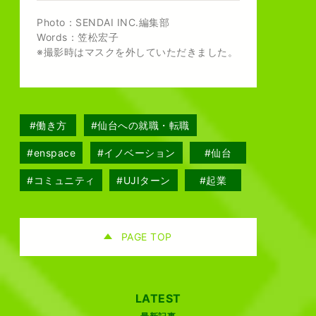
Photo：SENDAI INC.編集部
Words：笠松宏子
※撮影時はマスクを外していただきました。
#働き方
#仙台への就職・転職
#enspace
#イノベーション
#仙台
#コミュニティ
#UJIターン
#起業
PAGE TOP
LATEST