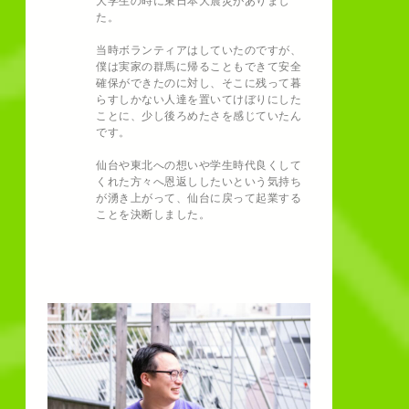
大学生の時に東日本大震災がありまし
た。
当時ボランティアはしていたのですが、
僕は実家の群馬に帰ることもできて安全
確保ができたのに対し、そこに残って暮
らすしかない人達を置いてけぼりにした
ことに、少し後ろめたさを感じていたん
です。
仙台や東北への想いや学生時代良くして
くれた方々へ恩返ししたいという気持ち
が湧き上がって、仙台に戻って起業する
ことを決断しました。