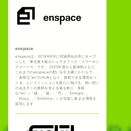
enspace
enspaceは、2018年6月に宮城県仙台市にオープ
ンした「東北最大級のシェアオフィス・コワーキン
グスペース」です。 2025年度から新体制となり、
これまでのenspaceの想いを引き継ぐかたちで
「多様な"en"のHUBとなり、挑戦できる環境をつ
くる」というミッションを新たに掲げる。熱い想い
のある方々の挑戦を支える場を創り、多様
な"en"（「縁」,「援」,「円」,「Energie」,
「Enjoy」,「Enhance」）が交差し集まる環境を
提供します