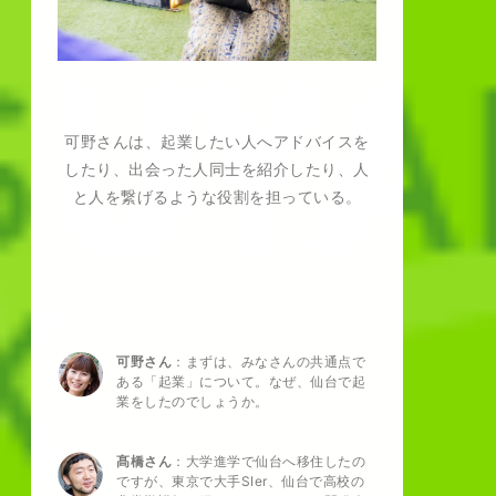
可野さんは、起業したい人へアドバイスを
したり、出会った人同士を紹介したり、人
と人を繋げるような役割を担っている。
可野さん
：まずは、みなさんの共通点で
ある「起業」について。なぜ、仙台で起
業をしたのでしょうか。
髙橋さん
：大学進学で仙台へ移住したの
ですが、東京で大手SIer、仙台で高校の