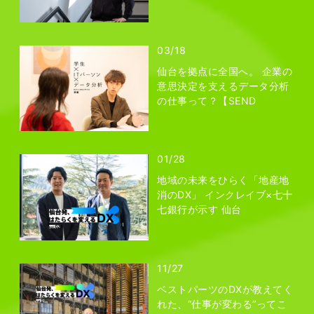
03/18
仙台を拠点に全国へ。 企業の
意思決定を支えるデータ分析
の仕事って？【SEND
01/28
地域の未来をひらく「地産地
消のDX」 インクレイブ×七十
七銀行が示す 仙台
11/27
ベストパーツのDXが教えてく
れた、“仕事が変わる”ってこ