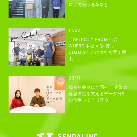
ログで続ける革新と
11/22
「SELECT * FROM 仙台
WHERE 本社 = ‘外資’」
CDataが仙台に本社を置く理
由
03/11
仙台を拠点に全国へ。 企業の
意思決定を支えるデータ分析
の仕事って？【IT S