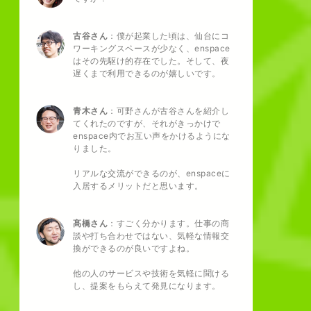
古谷さん
：僕が起業した頃は、仙台にコ
ワーキングスペースが少なく、enspace
はその先駆け的存在でした。そして、夜
遅くまで利用できるのが嬉しいです。
青木さん
：可野さんが古谷さんを紹介し
てくれたのですが、それがきっかけで
enspace内でお互い声をかけるようにな
りました。
リアルな交流ができるのが、enspaceに
入居するメリットだと思います。
髙橋さん
：すごく分かります。仕事の商
談や打ち合わせではない、気軽な情報交
換ができるのが良いですよね。
他の人のサービスや技術を気軽に聞ける
し、提案をもらえて発見になります。