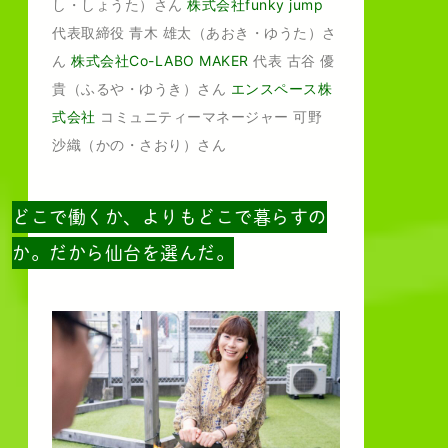
し・しょうた）さん
株式会社funky jump
代表取締役 青木 雄太（あおき・ゆうた）さ
ん
株式会社Co-LABO MAKER
代表 古谷 優
貴（ふるや・ゆうき）さん
エンスペース株
式会社
コミュニティーマネージャー 可野
沙織（かの・さおり）さん
どこで働くか、よりもどこで暮らすの
か。だから仙台を選んだ。