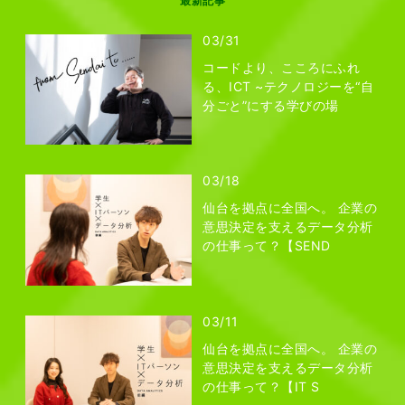
最新記事
03/31
コードより、こころにふれ
る、ICT ~テクノロジーを“自
分ごと”にする学びの場
03/18
仙台を拠点に全国へ。 企業の
意思決定を支えるデータ分析
の仕事って？【SEND
03/11
仙台を拠点に全国へ。 企業の
意思決定を支えるデータ分析
の仕事って？【IT S