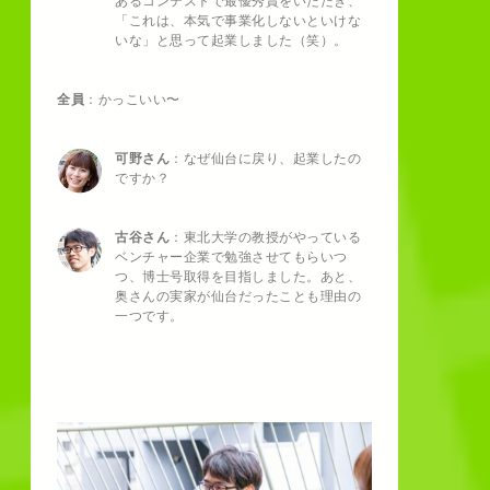
あるコンテストで最優秀賞をいただき、
「これは、本気で事業化しないといけな
いな」と思って起業しました（笑）。
全員
：かっこいい〜
可野さん
：なぜ仙台に戻り、起業したの
ですか？
古谷さん
：東北大学の教授がやっている
ベンチャー企業で勉強させてもらいつ
つ、博士号取得を目指しました。あと、
奥さんの実家が仙台だったことも理由の
一つです。