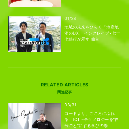
01/28
地域の未来をひらく「地産地
消のDX」 インクレイブ×七十
七銀行が示す 仙台
RELATED ARTICLES
関連記事
03/31
コードより、こころにふれ
る、ICT ~テクノロジーを“自
分ごと”にする学びの場