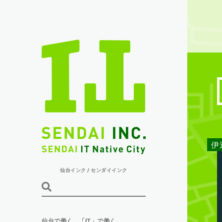
伊
仙台インク / センダイインク
検索
仙台で働く。「IT」で働く。