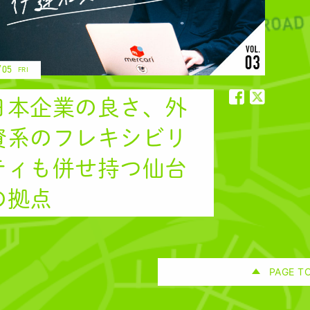
/05
FRI
日本企業の良さ、外
日本企業
日本企
資系のフレキシビリ
ティも併せ持つ仙台
の拠点
PAGE T
ページへ