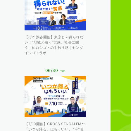
【8/21渋谷開催】東京じゃ得られな
い！“地域と働く”実感。社長に聞
く、仙台シゴトの手触り感｜センダ
イシゴトラボ
06/30
TUE
【7/10開催】CROSS SENDAI FM〜
「いつか帰る」はもういい。 “今”仙