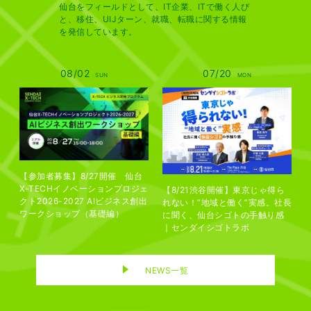
仙台をフィールドとして、IT企業、ITで働く⼈び
と、移住、UIJターン、就職、転職に関する情報
を発信しています。
08/02
07/20
SUN
MON
【参加者募集】8/27開催 仙台
X-TECHイノベーションプロジェ
【8/21渋谷開催】東京じゃ得ら
クト2026-2027 AIビジネス創出
れない！“地域と働く”実感。社長
ワークショップ（基礎編）
に聞く、仙台シゴトの手触り感
｜センダイシゴトラボ
NEWS一覧